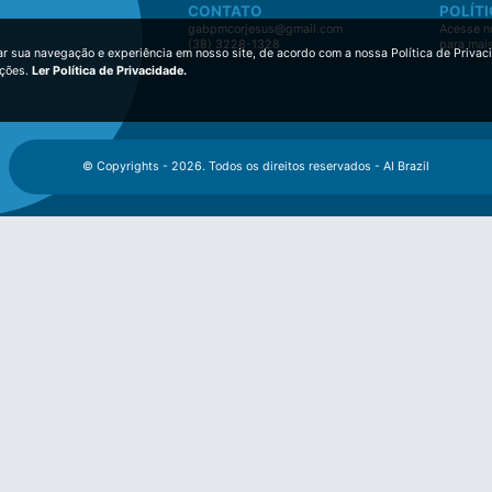
CONTATO
POLÍTI
gabpmcorjesus@gmail.com
Acesse no
(38) 3228-1328
para mai
ar sua navegação e experiência em nosso site, de acordo com a nossa Política de Privac
ições.
Ler Política de Privacidade.
© Copyrights - 2026. Todos os direitos reservados - AI Brazil