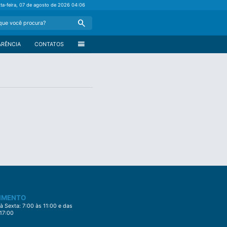
xta-feira, 07 de agosto de 2026
04:06
Search
menu
ARÊNCIA
CONTATOS
IMENTO
 Sexta: 7:00 às 11:00 e das
 17:00