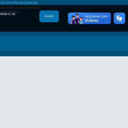
CA DE PRIVACIDADE
ssa política de privacidade
s informações.
idade e, ao
Aceito