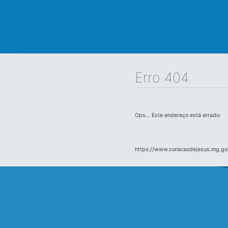
Erro 404
Ops... Este endereço está errado:
https://www.coracaodejesus.mg.gov