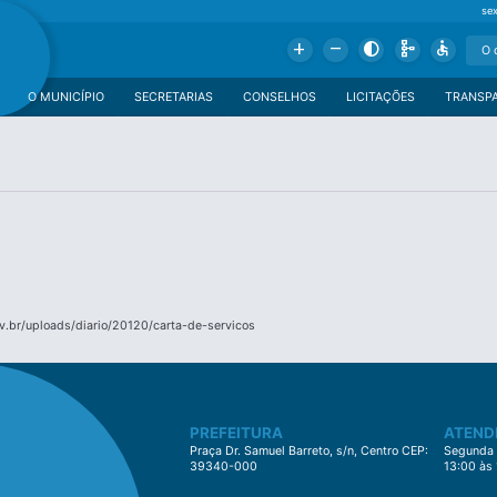
se
Add
Remove
Contrast
Schema
Accessible
O MUNICÍPIO
SECRETARIAS
CONSELHOS
LICITAÇÕES
TRANSP
.br/uploads/diario/20120/carta-de-servicos
PREFEITURA
ATEND
Praça Dr. Samuel Barreto, s/n, Centro CEP:
Segunda à
39340-000
13:00 às