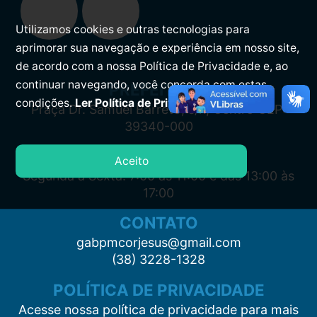
Utilizamos cookies e outras tecnologias para
aprimorar sua navegação e experiência em nosso site,
de acordo com a nossa Política de Privacidade e, ao
continuar navegando, você concorda com estas
PREFEITURA
condições.
Ler Política de Privacidade.
Praça Dr. Samuel Barreto, s/n, Centro CEP:
39340-000
ATENDIMENTO
Aceito
Segunda à Sexta: 7:00 às 11:00 e das 13:00 às
17:00
CONTATO
gabpmcorjesus@gmail.com
(38) 3228-1328
POLÍTICA DE PRIVACIDADE
Acesse nossa política de privacidade para mais