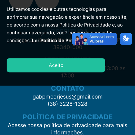
Utilizamos cookies e outras tecnologias para
aprimorar sua navegação e experiência em nosso site,
de acordo com a nossa Política de Privacidade e, ao
PREFEITURA
continuar navegando, você concorda com estas
Praça Dr. Samuel Barreto, s/n, Centro CEP:
condições.
Ler Política de Privacidade.
39340-000
ATENDIMENTO
Aceito
Segunda à Sexta: 7:00 às 11:00 e das 13:00 às
17:00
CONTATO
gabpmcorjesus@gmail.com
(38) 3228-1328
POLÍTICA DE PRIVACIDADE
Acesse nossa política de privacidade para mais
informações.