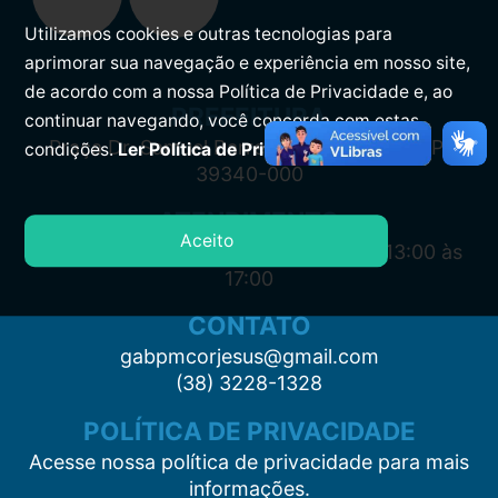
Utilizamos cookies e outras tecnologias para
aprimorar sua navegação e experiência em nosso site,
de acordo com a nossa Política de Privacidade e, ao
PREFEITURA
continuar navegando, você concorda com estas
Praça Dr. Samuel Barreto, s/n, Centro CEP:
condições.
Ler Política de Privacidade.
39340-000
ATENDIMENTO
Aceito
Segunda à Sexta: 7:00 às 11:00 e das 13:00 às
17:00
CONTATO
gabpmcorjesus@gmail.com
(38) 3228-1328
POLÍTICA DE PRIVACIDADE
Acesse nossa política de privacidade para mais
informações.