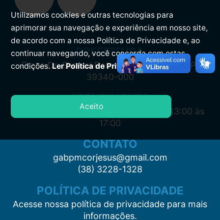
Utilizamos cookies e outras tecnologias para
aprimorar sua navegação e experiência em nosso site,
de acordo com a nossa Política de Privacidade e, ao
PREFEITURA
continuar navegando, você concorda com estas
Praça Dr. Samuel Barreto, s/n, Centro CEP:
condições.
Ler Política de Privacidade.
39340-000
ATENDIMENTO
Aceito
Segunda à Sexta: 7:00 às 11:00 e das 13:00 às
17:00
CONTATO
gabpmcorjesus@gmail.com
(38) 3228-1328
POLÍTICA DE PRIVACIDADE
Acesse nossa política de privacidade para mais
informações.