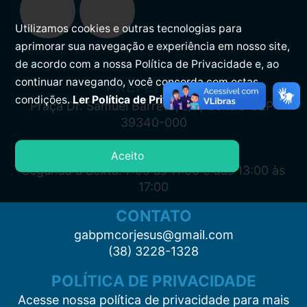
Utilizamos cookies e outras tecnologias para
aprimorar sua navegação e experiência em nosso site,
de acordo com a nossa Política de Privacidade e, ao
continuar navegando, você concorda com estas
PREFEITURA
condições.
Ler Política de Privacidade.
Praça Dr. Samuel Barreto, s/n, Centro CEP:
39340-000
ATENDIMENTO
Aceito
Segunda à Sexta: 7:00 às 11:00 e das 13:00 às
17:00
CONTATO
gabpmcorjesus@gmail.com
(38) 3228-1328
POLÍTICA DE PRIVACIDADE
Acesse nossa política de privacidade para mais