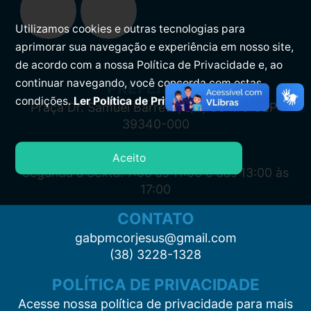
Utilizamos cookies e outras tecnologias para
aprimorar sua navegação e experiência em nosso site,
de acordo com a nossa Política de Privacidade e, ao
continuar navegando, você concorda com estas
PREFEITURA
condições.
Ler Política de Privacidade.
Praça Dr. Samuel Barreto, s/n, Centro CEP:
39340-000
ATENDIMENTO
Aceito
Segunda à Sexta: 7:00 às 11:00 e das 13:00 às
17:00
CONTATO
gabpmcorjesus@gmail.com
(38) 3228-1328
POLÍTICA DE PRIVACIDADE
Acesse nossa política de privacidade para mais