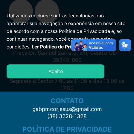
Utilizamos cookies e outras tecnologias para
aprimorar sua navegação e experiência em nosso site,
de acordo com a nossa Política de Privacidade e, ao
continuar navegando, você concorda com estas
PREFEITURA
condições.
Ler Política de Privacidade.
Praça Dr. Samuel Barreto, s/n, Centro CEP:
39340-000
Aceito
ATENDIMENTO
Segunda à Sexta: 7:00 às 11:00 e das 13:00 às
17:00
CONTATO
gabpmcorjesus@gmail.com
(38) 3228-1328
POLÍTICA DE PRIVACIDADE