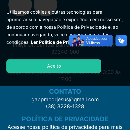
Utilizamos cookies e outras tecnologias para
aprimorar sua navegação e experiência em nosso site,
de acordo com a nossa Política de Privacidade e, ao
continuar navegando, você concorda com estas
PREFEITURA
condições.
Ler Política de Privacidade.
Praça Dr. Samuel Barreto, s/n, Centro CEP:
39340-000
ATENDIMENTO
Aceito
Segunda à Sexta: 7:00 às 11:00 e das 13:00 às
17:00
CONTATO
gabpmcorjesus@gmail.com
(38) 3228-1328
POLÍTICA DE PRIVACIDADE
Acesse nossa política de privacidade para mais