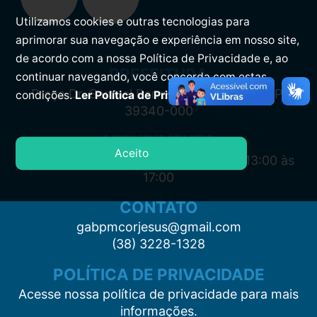
Utilizamos cookies e outras tecnologias para
aprimorar sua navegação e experiência em nosso site,
de acordo com a nossa Política de Privacidade e, ao
PREFEITURA
continuar navegando, você concorda com estas
Praça Dr. Samuel Barreto, s/n, Centro CEP:
condições.
Ler Política de Privacidade.
39340-000
ATENDIMENTO
Aceito
Segunda à Sexta: 7:00 às 11:00 e das 13:00 às
17:00
CONTATO
gabpmcorjesus@gmail.com
(38) 3228-1328
POLÍTICA DE PRIVACIDADE
Acesse nossa política de privacidade para mais
informações.