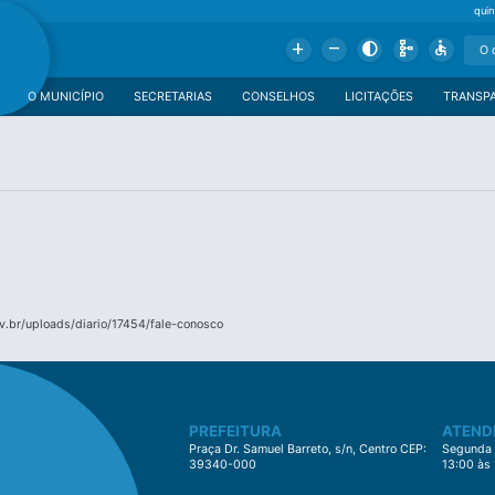
qui
Add
Remove
Contrast
Schema
Accessible
O MUNICÍPIO
SECRETARIAS
CONSELHOS
LICITAÇÕES
TRANSP
.br/uploads/diario/17454/fale-conosco
PREFEITURA
ATEND
Praça Dr. Samuel Barreto, s/n, Centro CEP:
Segunda à
39340-000
13:00 às