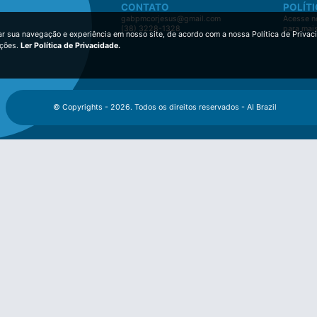
CONTATO
POLÍTI
gabpmcorjesus@gmail.com
Acesse no
(38) 3228-1328
para mai
ar sua navegação e experiência em nosso site, de acordo com a nossa Política de Privac
ições.
Ler Política de Privacidade.
© Copyrights - 2026. Todos os direitos reservados - AI Brazil