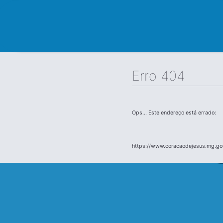
Erro 404
Ops... Este endereço está errado:
https://www.coracaodejesus.mg.gov