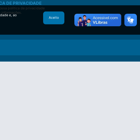
CA DE PRIVACIDADE
ssa política de privacidade
s informações.
idade e, ao
Aceito