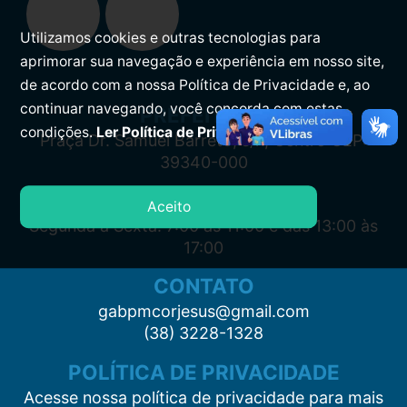
Utilizamos cookies e outras tecnologias para
aprimorar sua navegação e experiência em nosso site,
de acordo com a nossa Política de Privacidade e, ao
continuar navegando, você concorda com estas
PREFEITURA
condições.
Ler Política de Privacidade.
Praça Dr. Samuel Barreto, s/n, Centro CEP:
39340-000
ATENDIMENTO
Aceito
Segunda à Sexta: 7:00 às 11:00 e das 13:00 às
17:00
CONTATO
gabpmcorjesus@gmail.com
(38) 3228-1328
POLÍTICA DE PRIVACIDADE
Acesse nossa política de privacidade para mais