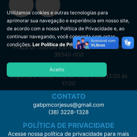
Utilizamos cookies e outras tecnologias para
aprimorar sua navegação e experiência em nosso site,
de acordo com a nossa Política de Privacidade e, ao
continuar navegando, você concorda com estas
PREFEITURA
condições.
Ler Política de Privacidade.
Praça Dr. Samuel Barreto, s/n, Centro CEP:
39340-000
ATENDIMENTO
Aceito
Segunda à Sexta: 7:00 às 11:00 e das 13:00 às
17:00
CONTATO
gabpmcorjesus@gmail.com
(38) 3228-1328
POLÍTICA DE PRIVACIDADE
Acesse nossa política de privacidade para mais