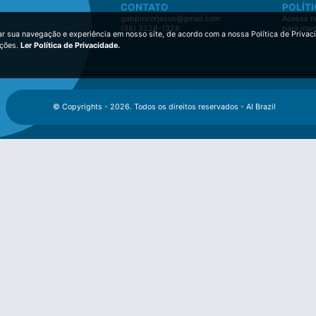
CONTATO
POLÍTI
gabpmcorjesus@gmail.com
Acesse no
(38) 3228-1328
para mai
ar sua navegação e experiência em nosso site, de acordo com a nossa Política de Privac
ições.
Ler Política de Privacidade.
© Copyrights - 2026. Todos os direitos reservados - AI Brazil