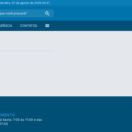
xta-feira, 07 de agosto de 2026
04:21
Search
menu
ARÊNCIA
CONTATOS
IMENTO
 Sexta: 7:00 às 11:00 e das
 17:00