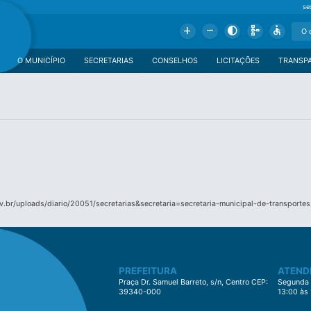
se
Add
Remove
Contrast
Schema
Accessible
O MUNICÍPIO
SECRETARIAS
CONSELHOS
LICITAÇÕES
TRANSP
.br/uploads/diario/20051/secretarias&secretaria=secretaria-municipal-de-transportes
PREFEITURA
ATEND
Praça Dr. Samuel Barreto, s/n, Centro CEP:
Segunda à
39340-000
13:00 às