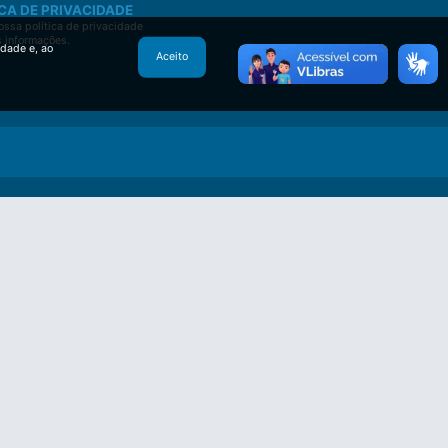
CA DE PRIVACIDADE
ssa política de privacidade
s informações.
idade e, ao
Aceito