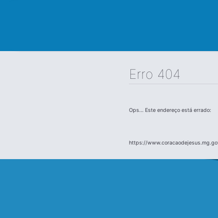
Erro 404
Ops... Este endereço está errado:
https://www.coracaodejesus.mg.gov