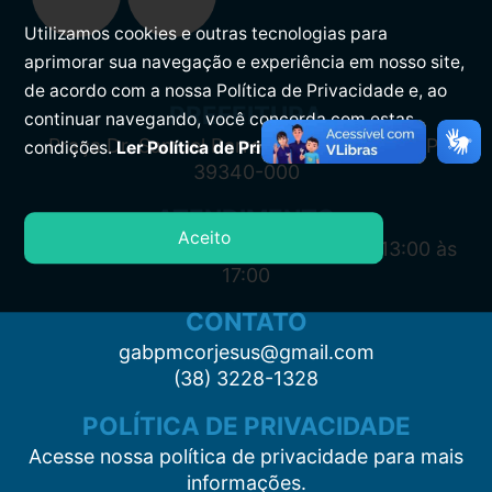
Utilizamos cookies e outras tecnologias para
aprimorar sua navegação e experiência em nosso site,
de acordo com a nossa Política de Privacidade e, ao
PREFEITURA
continuar navegando, você concorda com estas
Praça Dr. Samuel Barreto, s/n, Centro CEP:
condições.
Ler Política de Privacidade.
39340-000
ATENDIMENTO
Aceito
Segunda à Sexta: 7:00 às 11:00 e das 13:00 às
17:00
CONTATO
gabpmcorjesus@gmail.com
(38) 3228-1328
POLÍTICA DE PRIVACIDADE
Acesse nossa política de privacidade para mais
informações.