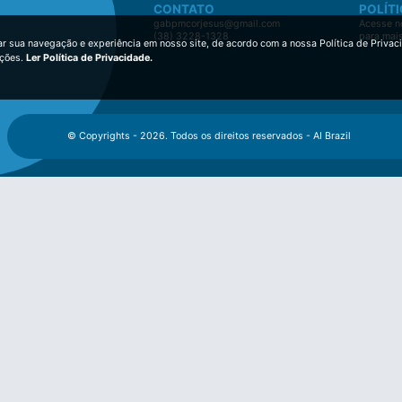
CONTATO
POLÍTI
gabpmcorjesus@gmail.com
Acesse no
(38) 3228-1328
para mai
ar sua navegação e experiência em nosso site, de acordo com a nossa Política de Privac
ições.
Ler Política de Privacidade.
© Copyrights - 2026. Todos os direitos reservados - AI Brazil