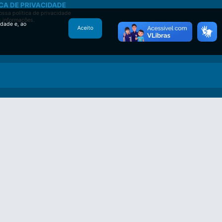
CA DE PRIVACIDADE
ssa política de privacidade
s informações.
idade e, ao
Aceito