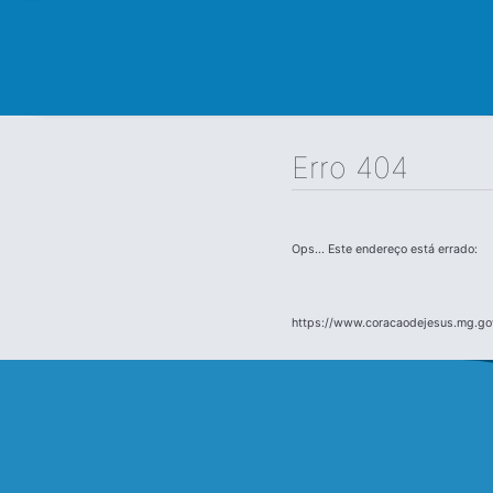
Erro 404
Ops... Este endereço está errado:
https://www.coracaodejesus.mg.gov