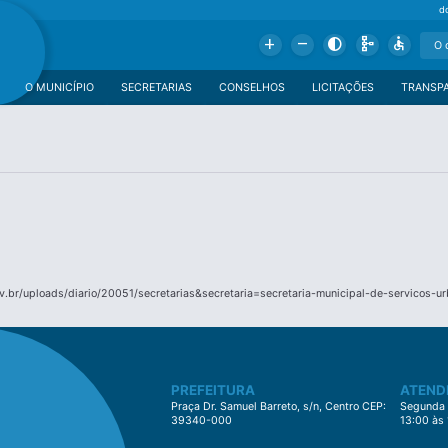
d
Add
Remove
Contrast
Schema
Accessible
O MUNICÍPIO
SECRETARIAS
CONSELHOS
LICITAÇÕES
TRANSP
.br/uploads/diario/20051/secretarias&secretaria=secretaria-municipal-de-servicos-u
PREFEITURA
ATEND
Praça Dr. Samuel Barreto, s/n, Centro CEP:
Segunda à
39340-000
13:00 às