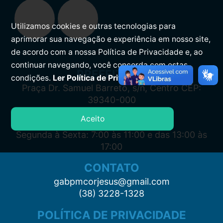
Utilizamos cookies e outras tecnologias para
aprimorar sua navegação e experiência em nosso site,
de acordo com a nossa Política de Privacidade e, ao
continuar navegando, você concorda com estas
PREFEITURA
condições.
Ler Política de Privacidade.
Praça Dr. Samuel Barreto, s/n, Centro CEP:
39340-000
Aceito
ATENDIMENTO
Segunda à Sexta: 7:00 às 11:00 e das 13:00 às
17:00
CONTATO
gabpmcorjesus@gmail.com
(38) 3228-1328
POLÍTICA DE PRIVACIDADE