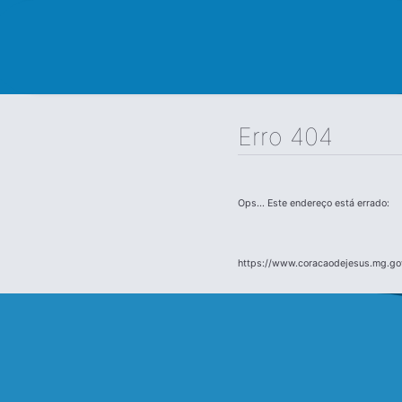
Erro 404
Ops... Este endereço está errado:
https://www.coracaodejesus.mg.go