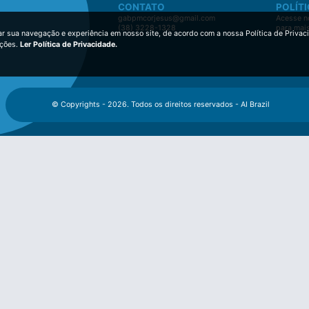
CONTATO
POLÍTI
gabpmcorjesus@gmail.com
Acesse no
(38) 3228-1328
para mai
ar sua navegação e experiência em nosso site, de acordo com a nossa Política de Privac
ições.
Ler Política de Privacidade.
© Copyrights - 2026. Todos os direitos reservados - AI Brazil