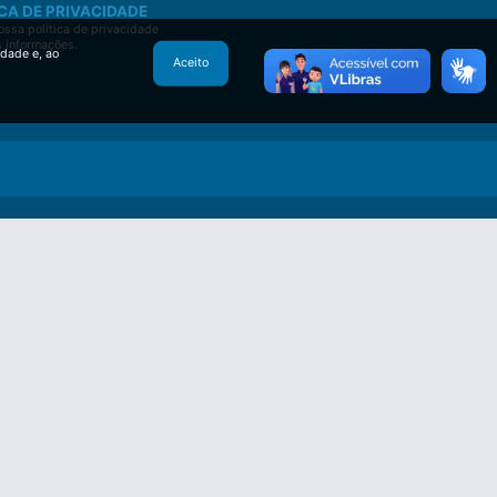
CA DE PRIVACIDADE
ssa política de privacidade
s informações.
idade e, ao
Aceito