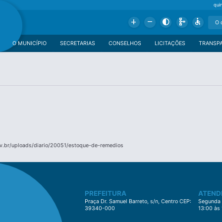
qui
Add
Remove
Contrast
Schema
Accessible
O MUNICÍPIO
SECRETARIAS
CONSELHOS
LICITAÇÕES
TRANSP
v.br/uploads/diario/20051/estoque-de-remedios
PREFEITURA
ATEND
Praça Dr. Samuel Barreto, s/n, Centro CEP:
Segunda à
39340-000
13:00 às