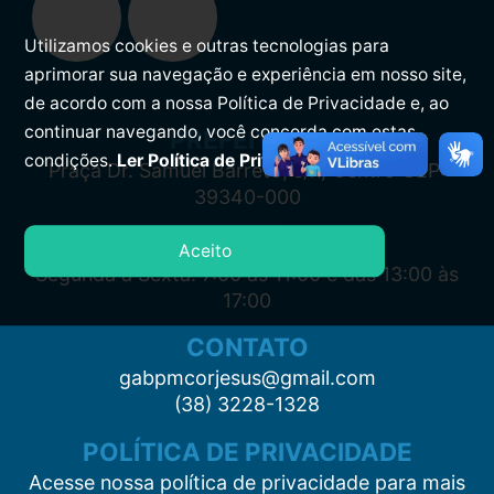
Utilizamos cookies e outras tecnologias para
aprimorar sua navegação e experiência em nosso site,
de acordo com a nossa Política de Privacidade e, ao
continuar navegando, você concorda com estas
PREFEITURA
condições.
Ler Política de Privacidade.
Praça Dr. Samuel Barreto, s/n, Centro CEP:
39340-000
ATENDIMENTO
Aceito
Segunda à Sexta: 7:00 às 11:00 e das 13:00 às
17:00
CONTATO
gabpmcorjesus@gmail.com
(38) 3228-1328
POLÍTICA DE PRIVACIDADE
Acesse nossa política de privacidade para mais