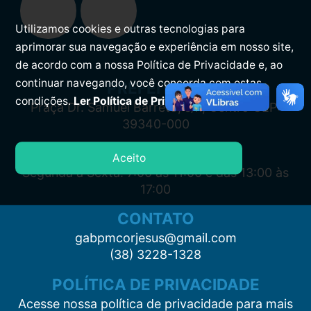
Utilizamos cookies e outras tecnologias para
aprimorar sua navegação e experiência em nosso site,
de acordo com a nossa Política de Privacidade e, ao
continuar navegando, você concorda com estas
PREFEITURA
condições.
Ler Política de Privacidade.
Praça Dr. Samuel Barreto, s/n, Centro CEP:
39340-000
ATENDIMENTO
Aceito
Segunda à Sexta: 7:00 às 11:00 e das 13:00 às
17:00
CONTATO
gabpmcorjesus@gmail.com
(38) 3228-1328
POLÍTICA DE PRIVACIDADE
Acesse nossa política de privacidade para mais