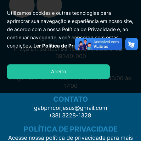
Utilizamos cookies e outras tecnologias para
aprimorar sua navegação e experiência em nosso site,
de acordo com a nossa Política de Privacidade e, ao
continuar navegando, você concorda com estas
PREFEITURA
condições.
Ler Política de Privacidade.
Praça Dr. Samuel Barreto, s/n, Centro CEP:
39340-000
ATENDIMENTO
Aceito
Segunda à Sexta: 7:00 às 11:00 e das 13:00 às
17:00
CONTATO
gabpmcorjesus@gmail.com
(38) 3228-1328
POLÍTICA DE PRIVACIDADE
Acesse nossa política de privacidade para mais