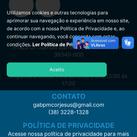
Utilizamos cookies e outras tecnologias para
aprimorar sua navegação e experiência em nosso site,
de acordo com a nossa Política de Privacidade e, ao
continuar navegando, você concorda com estas
PREFEITURA
condições.
Ler Política de Privacidade.
Praça Dr. Samuel Barreto, s/n, Centro CEP:
39340-000
ATENDIMENTO
Aceito
Segunda à Sexta: 7:00 às 11:00 e das 13:00 às
17:00
CONTATO
gabpmcorjesus@gmail.com
(38) 3228-1328
POLÍTICA DE PRIVACIDADE
Acesse nossa política de privacidade para mais