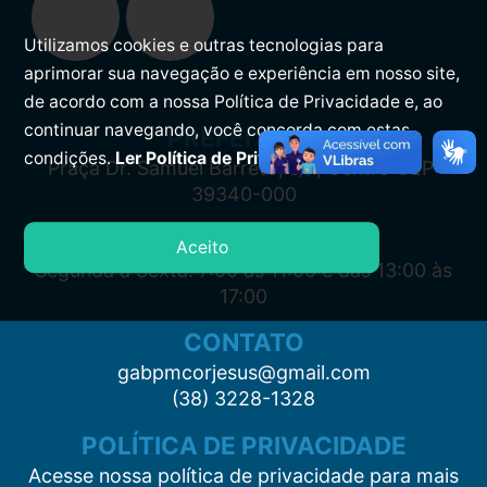
Utilizamos cookies e outras tecnologias para
aprimorar sua navegação e experiência em nosso site,
de acordo com a nossa Política de Privacidade e, ao
continuar navegando, você concorda com estas
PREFEITURA
condições.
Ler Política de Privacidade.
Praça Dr. Samuel Barreto, s/n, Centro CEP:
39340-000
ATENDIMENTO
Aceito
Segunda à Sexta: 7:00 às 11:00 e das 13:00 às
17:00
CONTATO
gabpmcorjesus@gmail.com
(38) 3228-1328
POLÍTICA DE PRIVACIDADE
Acesse nossa política de privacidade para mais