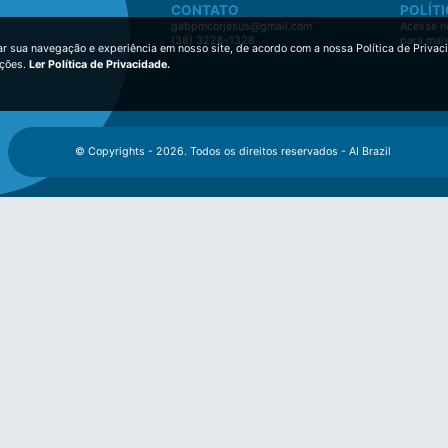
CONTATO
POLÍTI
gabpmcorjesus@gmail.com
Acesse no
(38) 3228-1328
para mai
ar sua navegação e experiência em nosso site, de acordo com a nossa Política de Privac
ições.
Ler Política de Privacidade.
© Copyrights - 2026. Todos os direitos reservados - AI Brazil