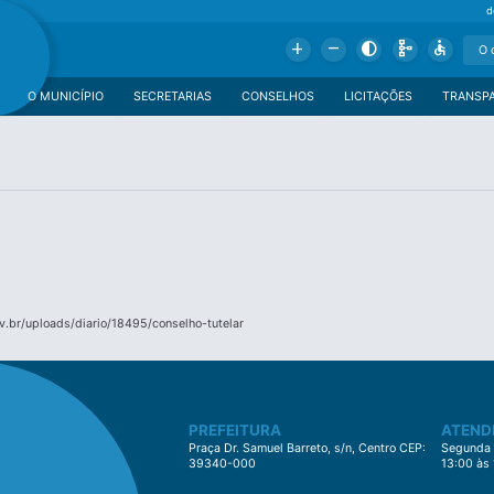
d
Add
Remove
Contrast
Schema
Accessible
O MUNICÍPIO
SECRETARIAS
CONSELHOS
LICITAÇÕES
TRANSP
.br/uploads/diario/18495/conselho-tutelar
PREFEITURA
ATEND
Praça Dr. Samuel Barreto, s/n, Centro CEP:
Segunda à
39340-000
13:00 às