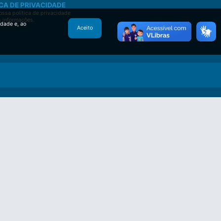
CA DE PRIVACIDADE
ssa política de privacidade
s informações.
idade e, ao
Aceito