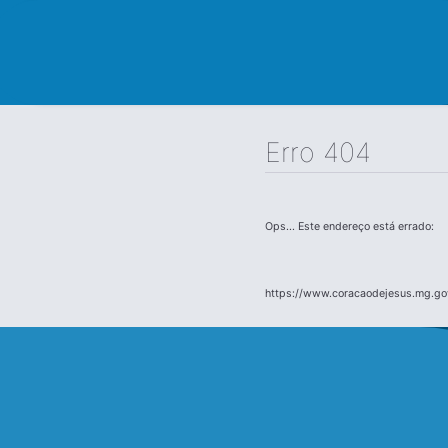
Erro 404
Ops... Este endereço está errado:
https://www.coracaodejesus.mg.gov