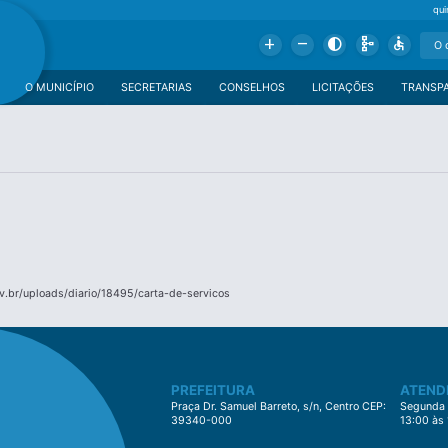
qui
Add
Remove
Contrast
Schema
Accessible
O MUNICÍPIO
SECRETARIAS
CONSELHOS
LICITAÇÕES
TRANSP
.br/uploads/diario/18495/carta-de-servicos
PREFEITURA
ATEND
Praça Dr. Samuel Barreto, s/n, Centro CEP:
Segunda à
39340-000
13:00 às