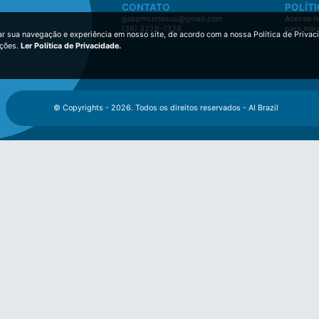
CONTATO
POLÍTI
gabpmcorjesus@gmail.com
Acesse no
(38) 3228-1328
para mai
ar sua navegação e experiência em nosso site, de acordo com a nossa Política de Privac
ições.
Ler Política de Privacidade.
© Copyrights - 2026. Todos os direitos reservados - AI Brazil