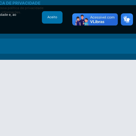
CA DE PRIVACIDADE
ssa política de privacidade
s informações.
idade e, ao
Aceito