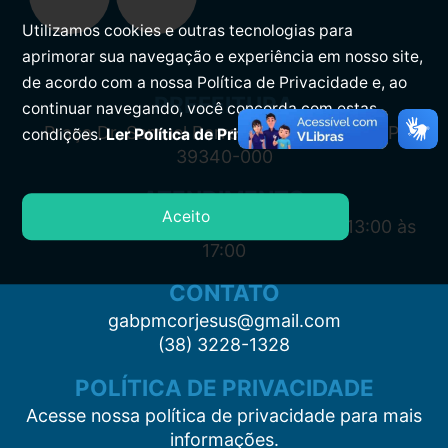
Utilizamos cookies e outras tecnologias para
aprimorar sua navegação e experiência em nosso site,
de acordo com a nossa Política de Privacidade e, ao
PREFEITURA
continuar navegando, você concorda com estas
Praça Dr. Samuel Barreto, s/n, Centro CEP:
condições.
Ler Política de Privacidade.
39340-000
ATENDIMENTO
Aceito
Segunda à Sexta: 7:00 às 11:00 e das 13:00 às
17:00
CONTATO
gabpmcorjesus@gmail.com
(38) 3228-1328
POLÍTICA DE PRIVACIDADE
Acesse nossa política de privacidade para mais
informações.