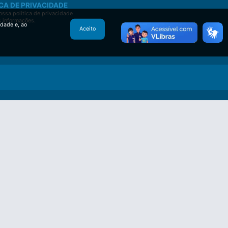
CA DE PRIVACIDADE
ssa política de privacidade
s informações.
idade e, ao
Aceito