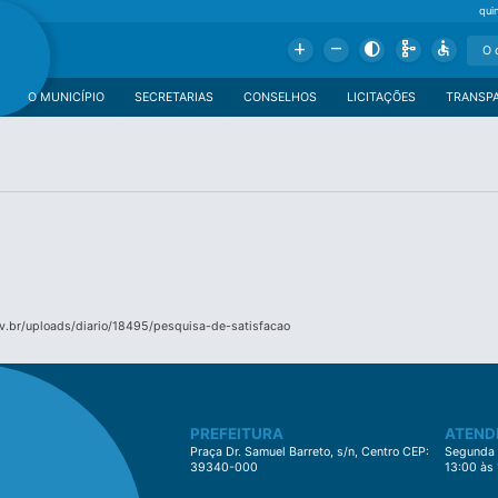
qui
Add
Remove
Contrast
Schema
Accessible
O MUNICÍPIO
SECRETARIAS
CONSELHOS
LICITAÇÕES
TRANSP
v.br/uploads/diario/18495/pesquisa-de-satisfacao
PREFEITURA
ATEND
Praça Dr. Samuel Barreto, s/n, Centro CEP:
Segunda à
39340-000
13:00 às