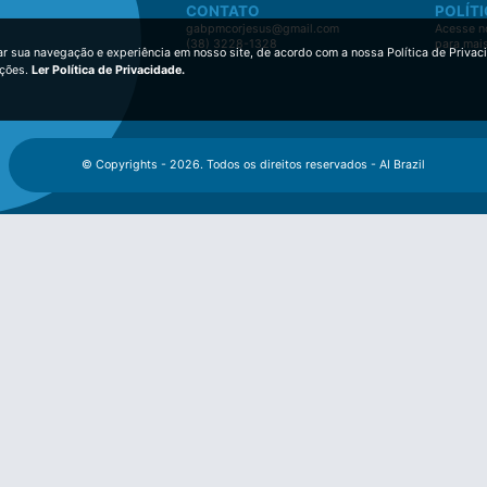
CONTATO
POLÍTI
gabpmcorjesus@gmail.com
Acesse no
(38) 3228-1328
para mai
ar sua navegação e experiência em nosso site, de acordo com a nossa Política de Privac
ições.
Ler Política de Privacidade.
© Copyrights - 2026. Todos os direitos reservados - AI Brazil