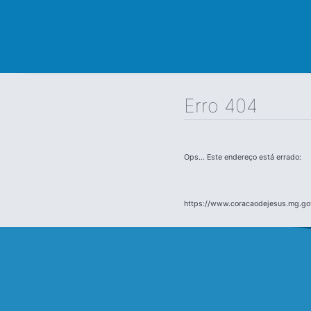
Erro 404
Ops... Este endereço está errado:
https://www.coracaodejesus.mg.go