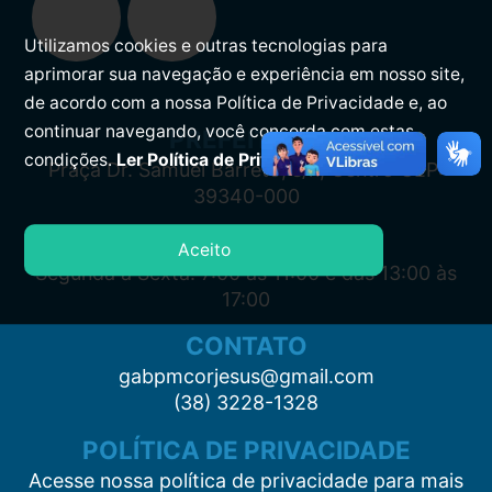
Utilizamos cookies e outras tecnologias para
aprimorar sua navegação e experiência em nosso site,
de acordo com a nossa Política de Privacidade e, ao
continuar navegando, você concorda com estas
PREFEITURA
condições.
Ler Política de Privacidade.
Praça Dr. Samuel Barreto, s/n, Centro CEP:
39340-000
ATENDIMENTO
Aceito
Segunda à Sexta: 7:00 às 11:00 e das 13:00 às
17:00
CONTATO
gabpmcorjesus@gmail.com
(38) 3228-1328
POLÍTICA DE PRIVACIDADE
Acesse nossa política de privacidade para mais