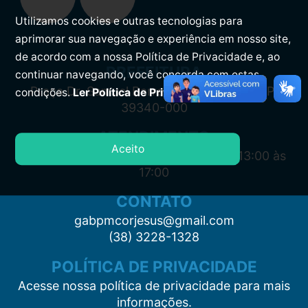
Utilizamos cookies e outras tecnologias para
aprimorar sua navegação e experiência em nosso site,
de acordo com a nossa Política de Privacidade e, ao
PREFEITURA
continuar navegando, você concorda com estas
Praça Dr. Samuel Barreto, s/n, Centro CEP:
condições.
Ler Política de Privacidade.
39340-000
ATENDIMENTO
Aceito
Segunda à Sexta: 7:00 às 11:00 e das 13:00 às
17:00
CONTATO
gabpmcorjesus@gmail.com
(38) 3228-1328
POLÍTICA DE PRIVACIDADE
Acesse nossa política de privacidade para mais
informações.