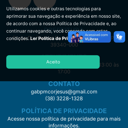
Utilizamos cookies e outras tecnologias para
aprimorar sua navegação e experiência em nosso site,
de acordo com a nossa Política de Privacidade e, ao
PREFEITURA
continuar navegando, você concorda com estas
Praça Dr. Samuel Barreto, s/n, Centro CEP:
condições.
Ler Política de Privacidade.
39340-000
ATENDIMENTO
Aceito
Segunda à Sexta: 7:00 às 11:00 e das 13:00 às
17:00
CONTATO
gabpmcorjesus@gmail.com
(38) 3228-1328
POLÍTICA DE PRIVACIDADE
Acesse nossa política de privacidade para mais
informações.