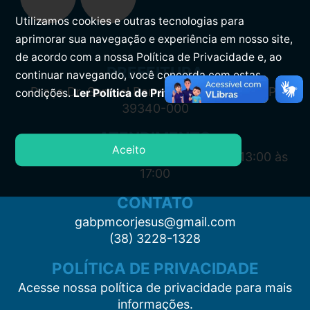
Utilizamos cookies e outras tecnologias para
aprimorar sua navegação e experiência em nosso site,
de acordo com a nossa Política de Privacidade e, ao
PREFEITURA
continuar navegando, você concorda com estas
Praça Dr. Samuel Barreto, s/n, Centro CEP:
condições.
Ler Política de Privacidade.
39340-000
ATENDIMENTO
Aceito
Segunda à Sexta: 7:00 às 11:00 e das 13:00 às
17:00
CONTATO
gabpmcorjesus@gmail.com
(38) 3228-1328
POLÍTICA DE PRIVACIDADE
Acesse nossa política de privacidade para mais
informações.