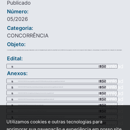
Publicado
Número:
05/2026
Categoria:
CONCORRÊNCIA
Objeto:
CONTRATAÇÃO DE EMPRESA ESPECIALIZADA PARA EXECUÇÃO DE PAVIMENTAÇÃO ASFÁLTICA EM PMF NOS DISTRITOS DE ALVAÇÃO, PONTE DOS CIGANOS E SÃO GERALDO, ZONA RURAL DO MUNICIPIO DE CORAÇÃO DE JESUS/MG.
Edital:
Download
Anexos:
Download
2026-06-22-08-14-00-rua_sao_geraldo_croqui_29-01-2026-asfalto_em_pmf_ruas_sao_gealdo_assinado.pdf
Download
2026-06-22-08-13-03-planilha_orcamentaria_emenda_pav_alvacao-ponte-sao_geraldo_assinado.pdf
Download
2026-06-22-08-13-09-cronograma_emenda_pav_alvacao-ponte-sao_geraldo.pdf
Download
2026-06-22-08-13-15-bdi_emenda_pav_alvacao-ponte-sao_geraldo_assinado.pdf
Download
2026-06-22-08-13-28-memorial_descritivo_assinado.pdf
Download
2026-06-22-08-13-34-memoria_de_calculo_28229_assinado.pdf
Download
2026-06-22-08-13-49-rua_alvcao_croqui_13-03-2026-rua_alvacao_croqui_asfalto_pmf_2026_assinado.pdf
Utilizamos cookies e outras tecnologias para
Download
2026-06-22-08-13-55-rua_ponte_ciganos_croqui_13-03-2026-asfalto_em_pmf_ponte_dos_ciganos_croqui_assinado.pdf
aprimorar sua navegação e experiência em nosso site,