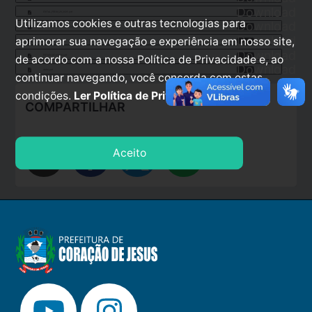
Download
EDITAL_PREGO_29_2025.pdf
Utilizamos cookies e outras tecnologias para
Download
PARECER_REFERENCIAL_N_12_PREGO_PARA_SRP_NA_FORMA_ELETRNICA.pdf
Download
aprimorar sua navegação e experiência em nosso site,
DIARIO.pdf
Download
de acordo com a nossa Política de Privacidade e, ao
ESTADO_DE_MINAS.pdf
Download
AMM.pdf
continuar navegando, você concorda com estas
condições.
Ler Política de Privacidade.
COMPARTILHAR
share
Aceito