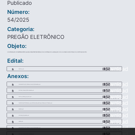
Publicado
Número:
54/2025
Categoria:
PREGÃO ELETRÔNICO
Objeto:
CONTRATAÇÃO DE EMPRESA ESPECIALIZADA PARA PRESTAR SERVIÇOS NO SISTEMA DE ILUMINAÇÃO DOS LOUGRADOUROS PÚBLICOS, DESTE MUNICIPIO.
Edital:
Download
EDITAL.pdf
Anexos:
Download
DOCUMENTO_DE_FORMALIZAO_DE_DEMANDA.pdf
Download
ESTUDO_TCNICO_PRELIMINAR.pdf
Download
EDITAL_PREGO_29_2025.pdf
Download
PARECER_REFERENCIAL_N_12_PREGO_PARA_SRP_NA_FORMA_ELETRNICA.pdf
Download
DIARIO.pdf
Download
ESTADO_DE_MINAS.pdf
Download
AMM.pdf
Download
DOCUMENTO_DE_FORMALIZAO_DE_DEMANDA.pdf
Download
ESTUDO_TCNICO_PRELIMINAR.pdf