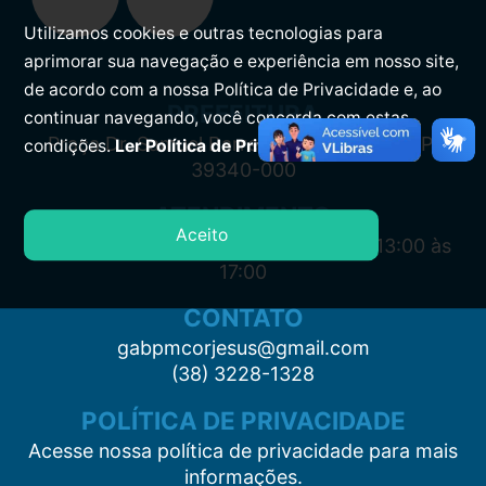
Utilizamos cookies e outras tecnologias para
aprimorar sua navegação e experiência em nosso site,
de acordo com a nossa Política de Privacidade e, ao
PREFEITURA
continuar navegando, você concorda com estas
Praça Dr. Samuel Barreto, s/n, Centro CEP:
condições.
Ler Política de Privacidade.
39340-000
ATENDIMENTO
Aceito
Segunda à Sexta: 7:00 às 11:00 e das 13:00 às
17:00
CONTATO
gabpmcorjesus@gmail.com
(38) 3228-1328
POLÍTICA DE PRIVACIDADE
Acesse nossa política de privacidade para mais
informações.