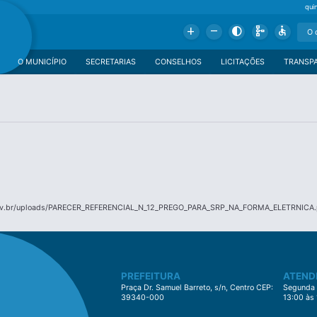
qui
Add
Remove
Contrast
Schema
Accessible
O MUNICÍPIO
SECRETARIAS
CONSELHOS
LICITAÇÕES
TRANSP
gov.br/uploads/PARECER_REFERENCIAL_N_12_PREGO_PARA_SRP_NA_FORMA_ELETRNICA.
PREFEITURA
ATEND
Praça Dr. Samuel Barreto, s/n, Centro CEP:
Segunda à
39340-000
13:00 às