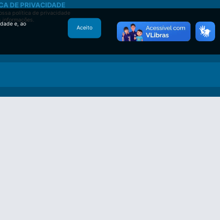
CA DE PRIVACIDADE
ssa política de privacidade
s informações.
idade e, ao
Aceito