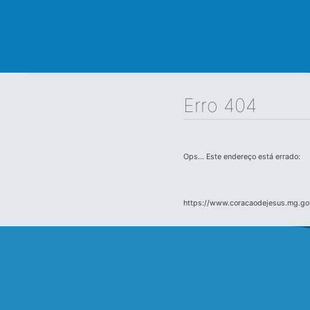
Erro 404
Ops... Este endereço está errado:
https://www.coracaodejesus.mg.