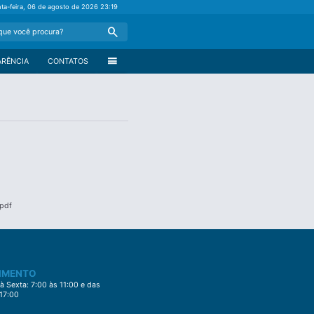
nta-feira, 06 de agosto de 2026
23:19
Search
menu
ARÊNCIA
CONTATOS
pdf
IMENTO
 Sexta: 7:00 às 11:00 e das
 17:00