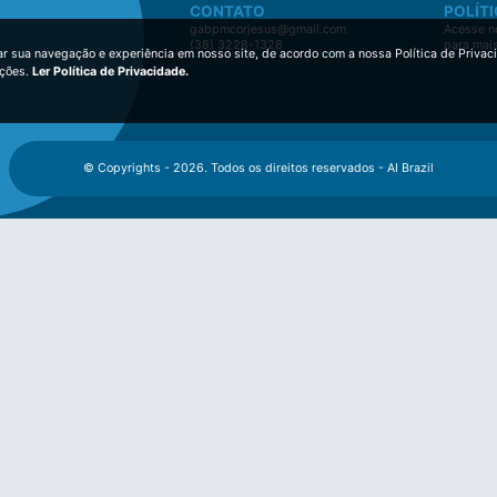
CONTATO
POLÍTI
gabpmcorjesus@gmail.com
Acesse no
(38) 3228-1328
para mai
ar sua navegação e experiência em nosso site, de acordo com a nossa Política de Privac
ições.
Ler Política de Privacidade.
© Copyrights - 2026. Todos os direitos reservados - AI Brazil