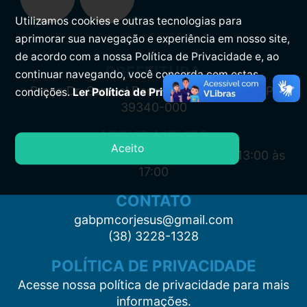
Utilizamos cookies e outras tecnologias para
aprimorar sua navegação e experiência em nosso site,
de acordo com a nossa Política de Privacidade e, ao
PREFEITURA
continuar navegando, você concorda com estas
Praça Dr. Samuel Barreto, s/n, Centro CEP:
condições.
Ler Política de Privacidade.
39340-000
ATENDIMENTO
Aceito
Segunda à Sexta: 7:00 às 11:00 e das 13:00 às
17:00
CONTATO
gabpmcorjesus@gmail.com
(38) 3228-1328
POLÍTICA DE PRIVACIDADE
Acesse nossa política de privacidade para mais
informações.