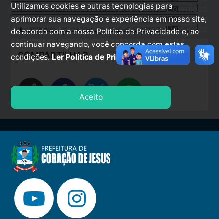
Utilizamos cookies e outras tecnologias para
Download
AMM.pdf
Download
aprimorar sua navegação e experiência em nosso site,
DIARIO.pdf
Download
de acordo com a nossa Política de Privacidade e, ao
ESTADO_DE_MINAS.pdf
continuar navegando, você concorda com estas
COMPARTILHAR
condições.
Ler Política de Privacidade.
share
Aceito