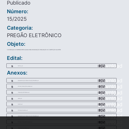
Publicado
Número:
15/2025
Categoria:
PREGÃO ELETRÔNICO
Objeto:
CONTRATAÇÃO DE EMPRESA ESPECIALIZADA PARA ORGANIZAÇÃO E REALIZAÇÃO DE COMPETIÇÃO EQUESTRE.
Edital:
Download
EDITAL.pdf
Anexos:
Download
DOCUMENTO_DE_FORMALIZAO_DE_DEMANDA.pdf
Download
ESTUDO_TCNICO_PRELIMINAR.pdf
Download
TERMO_DE_REFERNCIA.pdf
Download
AMM.pdf
Download
DIARIO.pdf
Download
ESTADO_DE_MINAS.pdf
Download
DOCUMENTO_DE_FORMALIZAO_DE_DEMANDA.pdf
Download
ESTUDO_TCNICO_PRELIMINAR.pdf
Download
TERMO_DE_REFERNCIA.pdf