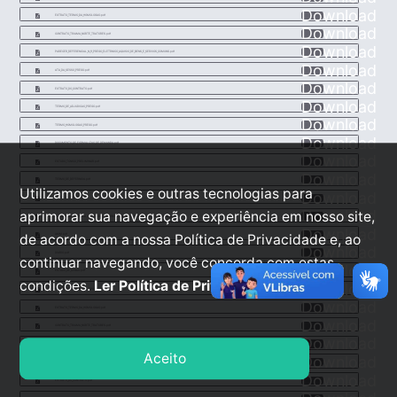
Download
EXTRATO_TERMO_DA_HOMOLOGAO.pdf
Download
CONTRATO_TRIAMA_NORTE_TRATORES.pdf
Download
PARECER_REFERENCIAL_N_11_PREGO_ELETRNICO_AQUISIO_DE_BENS_E_SERVIOS_COMUNS.pdf
Download
ATA_DA_SESSO_PREGO.pdf
Download
EXTRATO_DO_CONTRATO.pdf
Download
TERMO_DE_ADJUDICAO_PREGO.pdf
Download
TERMO_HOMOLOGAO_PREGO.pdf
Download
DOCUMENTO_DE_FORMALIZAO_DE_DEMANDA.pdf
Download
ESTUDO_TCNICO_PRELIMINAR.pdf
Download
TERMO_DE_REFERNCIA.pdf
Utilizamos cookies e outras tecnologias para
Download
EDITAL_DE_TRATOR.pdf
Download
aprimorar sua navegação e experiência em nosso site,
PARECER_REFERENCIAL_N_11_PREGO_ELETRNICO_AQUISIO_DE_BENS_E_SERVIOS_COMUNS.pdf
Download
de acordo com a nossa Política de Privacidade e, ao
AMM.pdf
Download
DIARIO.pdf
continuar navegando, você concorda com estas
Download
ESTADO_DE_MINAS.pdf
condições.
Ler Política de Privacidade.
Download
EXTRATO_TERMO_DA_ADJUDICAO.pdf
Download
EXTRATO_TERMO_DA_HOMOLOGAO.pdf
Download
CONTRATO_TRIAMA_NORTE_TRATORES.pdf
Download
PARECER_REFERENCIAL_N_11_PREGO_ELETRNICO_AQUISIO_DE_BENS_E_SERVIOS_COMUNS.pdf
Aceito
Download
ATA_DA_SESSO_PREGO.pdf
Download
EXTRATO_DO_CONTRATO.pdf