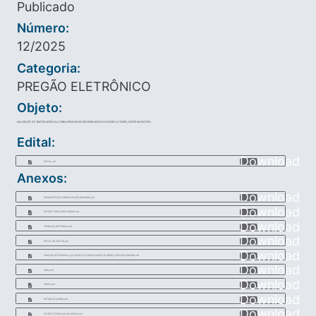
Publicado
Número:
12/2025
Categoria:
PREGÃO ELETRÔNICO
Objeto:
AQUISIÇÃO DE TRATOR AGRÍCOLA, PARA ATENDER AS NECESSIDADES DOS AGRICULTORES, DESTE MUNICIPIO.
Edital:
Download
EDITAL.pdf
Anexos:
Download
DOCUMENTO_DE_FORMALIZAO_DE_DEMANDA.pdf
Download
ESTUDO_TCNICO_PRELIMINAR.pdf
Download
TERMO_DE_REFERNCIA.pdf
Download
EDITAL_DE_TRATOR.pdf
Download
PARECER_REFERENCIAL_N_11_PREGO_ELETRNICO_AQUISIO_DE_BENS_E_SERVIOS_COMUNS.pdf
Download
AMM.pdf
Download
DIARIO.pdf
Download
ESTADO_DE_MINAS.pdf
Download
EXTRATO_TERMO_DA_ADJUDICAO.pdf