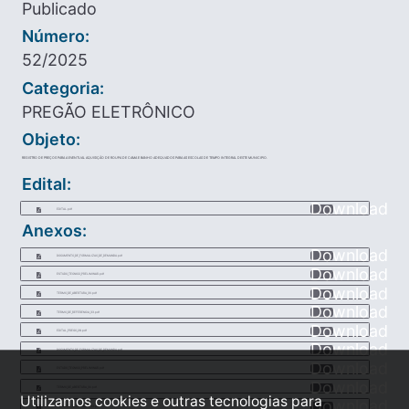
Publicado
Número:
52/2025
Categoria:
PREGÃO ELETRÔNICO
Objeto:
REGISTRO DE PREÇOS PARA A EVENTUAL AQUISIÇÃO DE ROUPA DE CAMA E BANHO ADEQUADOS PARA AS ESCOLAS DE TEMPO INTEGRAL DESTE MUNICIPIO.
Edital:
Download
EDITAL.pdf
Anexos:
Download
DOCUMENTO_DE_FORMALIZAO_DE_DEMANDA.pdf
Download
ESTUDO_TECNICO_PRELIMINAR.pdf
Download
TERMO_DE_ABERTURA_30.pdf
Download
TERMO_DE_REFERENCIA_33.pdf
Download
EDITAL_PREGO_28.pdf
Download
DOCUMENTO_DE_FORMALIZAO_DE_DEMANDA.pdf
Download
ESTUDO_TECNICO_PRELIMINAR.pdf
Download
TERMO_DE_ABERTURA_30.pdf
Utilizamos cookies e outras tecnologias para
Download
TERMO_DE_REFERENCIA_33.pdf