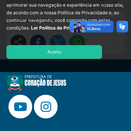
Download
aprimorar sua navegação e experiência em nosso site,
EDITAL_PREGO_28.pdf
de acordo com a nossa Política de Privacidade e, ao
continuar navegando, você concorda com estas
COMPARTILHAR
condições.
Ler Política de Privacidade.
share
Aceito