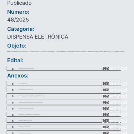
Publicado
Número:
48/2025
Categoria:
DISPENSA ELETRÔNICA
Objeto:
PRESTAÇÃO DE SERVIÇO DE INSTALAÇÃO DE SISTEMA DE VIGILÂNCIA, COM ACESSO REMOTO E MONITORAMENTO CONSTANTE DA UNIDADE DA USINA DE TRIAGEM E COMPOSTAGEM DE RESÍDUOS SÓLIDOS DESTE MUNICÍPIO.
Edital:
Download
AVISO_DE_CONTRATAO_DIRETA.pdf
Anexos:
Download
ATA_DA_SESSO.pdf
Download
ATA_DISPENSA_ELETRONICO.pdf
Download
DECLARAO_DE_MINUTA_PADRO_TERMO_DE_REFERENCIA_1.pdf
Download
DECLARAO_MINUTA_PADRO_AVISO_DE_CONTRATAO.pdf
Download
DESPACHO_DE_AUTORIZAO_28.pdf
Download
DOCUMENTO_DE_FORMALIZAO_DE_DEMANDA.pdf
Download
TERMO_DE_ABERTURA_27.pdf
Download
TERMO_DE_ADJUDICAO.pdf
Download
TERMO_DE_HOMOLOGAO.pdf