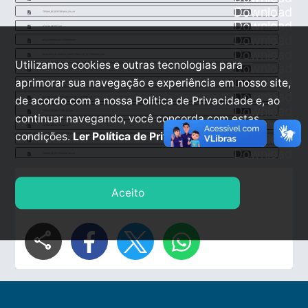
Download
TERMO_DE_REFERENCIA_30.pdf
Download
ATA_DA_SESSO.pdf
Download
ATA_DISPENSA_ELETRONICO.pdf
Download
DECLARAO_DE_MINUTA_PADRO_TERMO_DE_REFERENCIA_1.pdf
Utilizamos cookies e outras tecnologias para
Download
DECLARAO_MINUTA_PADRO_AVISO_DE_CONTRATAO.pdf
Download
aprimorar sua navegação e experiência em nosso site,
DESPACHO_DE_AUTORIZAO_28.pdf
Download
de acordo com a nossa Política de Privacidade e, ao
DOCUMENTO_DE_FORMALIZAO_DE_DEMANDA.pdf
Download
TERMO_DE_ABERTURA_27.pdf
continuar navegando, você concorda com estas
Download
TERMO_DE_ADJUDICAO.pdf
condições.
Ler Política de Privacidade.
Download
TERMO_DE_HOMOLOGAO.pdf
Download
TERMO_DE_REFERENCIA_30.pdf
COMPARTILHAR
Aceito
share