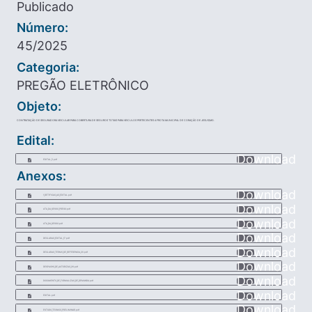
Publicado
Número:
45/2025
Categoria:
PREGÃO ELETRÔNICO
Objeto:
CONTRATAÇÃO DE SEGURADORA VEICULAR PARA COBERTURA DE SEGUROS TOTAIS PARA VEICULOS PERTECENTES A FROTA MUNICIPAL DE CORAÇÃO DE JESUS/MG.
Edital:
Download
EDITAL_5.pdf
Anexos:
Download
1_RETIFICAO_AO_EDITAL.pdf
Download
ATA_DA_SESSO_PREGO.pdf
Download
ATA_DA_SESSO.pdf
Download
DECLARAO_EDITAL_17.pdf
Download
DECLARAO_TERMO_DE_REFERENCIA_20.pdf
Download
DESPACHO_DE_AUTORIZAO_26.pdf
Download
DOCUMENTO_DE_FORMALIZAO_DE_DEMANDA.pdf
Download
EDITAL.pdf
Download
ESTUDO_TECNICO_PRELIMINAR.pdf