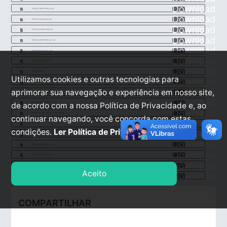
Download
TERMO_DE_ABERTURA_25.pdf
Download
TERMO_DE_ADJUDICAO.pdf
Download
TERMO_DE_HOMOLOGAO.pdf
Download
TERMO_DE_REFERENCIA_27.pdf
Download
1_RETIFICAO_AO_EDITAL.pdf
Download
ATA_DA_SESSO_PREGO.pdf
Download
ATA_DA_SESSO.pdf
Utilizamos cookies e outras tecnologias para
Download
DECLARAO_EDITAL_17.pdf
Download
aprimorar sua navegação e experiência em nosso site,
DECLARAO_TERMO_DE_REFERENCIA_20.pdf
Download
de acordo com a nossa Política de Privacidade e, ao
DESPACHO_DE_AUTORIZAO_26.pdf
Download
DOCUMENTO_DE_FORMALIZAO_DE_DEMANDA.pdf
continuar navegando, você concorda com estas
Download
EDITAL.pdf
condições.
Ler Política de Privacidade.
Download
ESTUDO_TECNICO_PRELIMINAR.pdf
Download
TERMO_DE_ABERTURA_25.pdf
Download
TERMO_DE_ADJUDICAO.pdf
Download
TERMO_DE_HOMOLOGAO.pdf
Aceito
Download
TERMO_DE_REFERENCIA_27.pdf
COMPARTILHAR