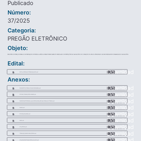
Publicado
Número:
37/2025
Categoria:
PREGÃO ELETRÔNICO
Objeto:
REGISTRO DE PREÇOS PARA A CONTRATAÇÃO DE PESSOA JURÍDICA PARA FORNECIMENTO PARCELADO DE REFEIÇÕES NO MUNICÍPIO DE CORAÇÃO DE JESUS, ATENDENDO AS NECESSIDADES E DEMANDAS DO MUNICÍPIO.
Edital:
Download
EDITAL_PREGO_ELETRNICO_18_2025.pdf
Anexos:
Download
DOCUMENTO_FORMALIZAO_DE_DEMANDA.pdf
Download
ESTUDO_TECNICO_PRELIMINAR.pdf
Download
PARECER_REFERENCIAL_N_12_PREGO_PARA_SRP_NA_FORMA_ELETRNICA.pdf
Download
DIARIO.pdf
Download
ESTADO_DE_MINAS.pdf
Download
AMM.pdf
Download
ATA_PREGO.pdf
Download
TERMO_DE_HOMOLOGAO_PREGO.pdf
Download
ATA_DE_REGISTRO_DE_PREO_22_2025.pdf