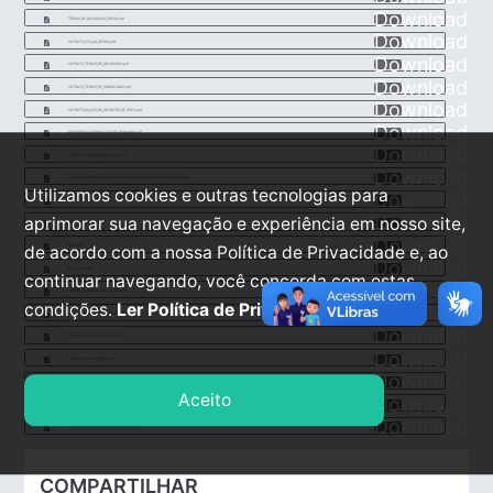
Download
TERMO_DE_ADJUDICAO_PREGO.pdf
Download
EXTRATO_ATA_DA_SESSO.pdf
Download
EXTRATO_TERMO_DE_ADJUDICAO.pdf
Download
EXTRATO_TERMO_DE_HOMOLOGAO.pdf
Download
EXTRATO_DA_ATA_DE_REGISTRO_DE_PREO.pdf
Download
DOCUMENTO_FORMALIZAO_DE_DEMANDA.pdf
Download
ESTUDO_TECNICO_PRELIMINAR.pdf
Download
PARECER_REFERENCIAL_N_12_PREGO_PARA_SRP_NA_FORMA_ELETRNICA.pdf
Utilizamos cookies e outras tecnologias para
Download
DIARIO.pdf
Download
aprimorar sua navegação e experiência em nosso site,
ESTADO_DE_MINAS.pdf
Download
de acordo com a nossa Política de Privacidade e, ao
AMM.pdf
Download
ATA_PREGO.pdf
continuar navegando, você concorda com estas
Download
TERMO_DE_HOMOLOGAO_PREGO.pdf
condições.
Ler Política de Privacidade.
Download
ATA_DE_REGISTRO_DE_PREO_22_2025.pdf
Download
TERMO_DE_ADJUDICAO_PREGO.pdf
Download
EXTRATO_ATA_DA_SESSO.pdf
Download
EXTRATO_TERMO_DE_ADJUDICAO.pdf
Aceito
Download
EXTRATO_TERMO_DE_HOMOLOGAO.pdf
Download
EXTRATO_DA_ATA_DE_REGISTRO_DE_PREO.pdf
COMPARTILHAR