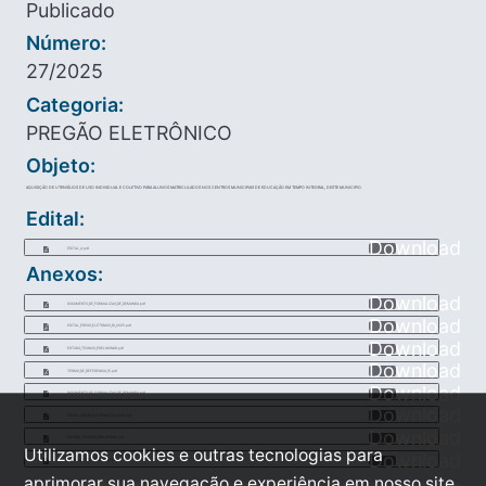
Publicado
Número:
27/2025
Categoria:
PREGÃO ELETRÔNICO
Objeto:
AQUISIÇÃO DE UTENSÍLIOS DE USO INDIVIDUAL E COLETIVO PARA ALUNOS MATRICULADOS NOS CENTROS MUNICIPAIS DE EDUCAÇÃO EM TEMPO INTEGRAL, DESTE MUNICIPIO.
Edital:
Download
EDITAL_4.pdf
Anexos:
Download
DOCUMENTO_DE_FORMALIZAO_DE_DEMANDA.pdf
Download
EDITAL_PREGO_ELETRNICO_16_2025.pdf
Download
ESTUDO_TECNICO_PRELIMINAR.pdf
Download
TERMO_DE_REFERENCIA_15.pdf
Download
DOCUMENTO_DE_FORMALIZAO_DE_DEMANDA.pdf
Download
EDITAL_PREGO_ELETRNICO_16_2025.pdf
Download
ESTUDO_TECNICO_PRELIMINAR.pdf
Utilizamos cookies e outras tecnologias para
Download
TERMO_DE_REFERENCIA_15.pdf
aprimorar sua navegação e experiência em nosso site,