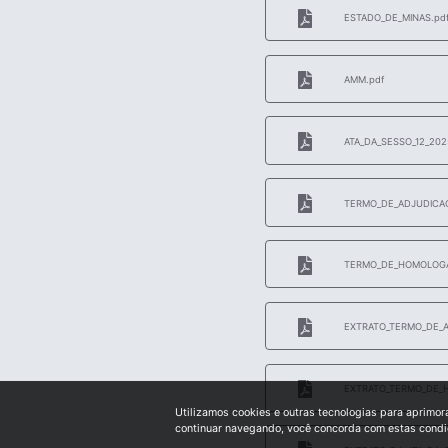
ESTADO_DE_MINAS.pd
AMM.pdf
ATA_DA_SESSO_12_202
TERMO_DE_ADJUDICAO
TERMO_DE_HOMOLOGA
EXTRATO_TERMO_DE_A
EXTRATO_TERMO_DE_
Utilizamos cookies e outras tecnologias para aprimor
continuar navegando, você concorda com estas cond