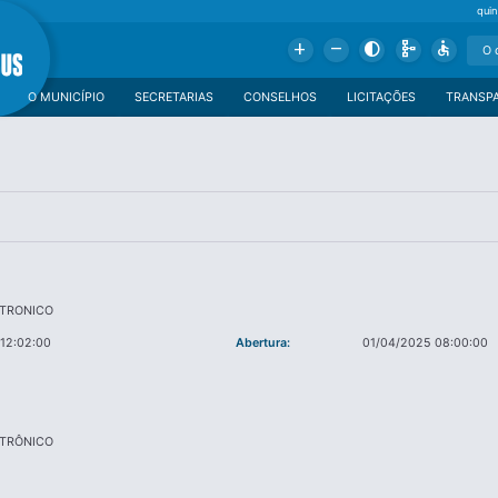
qui
Add
Remove
Contrast
Schema
Accessible
O MUNICÍPIO
SECRETARIAS
CONSELHOS
LICITAÇÕES
TRANSP
ETRONICO
12:02:00
Abertura:
01/04/2025 08:00:00
ETRÔNICO