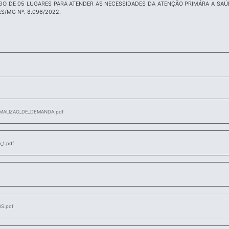
EIO DE 05 LUGARES PARA ATENDER AS NECESSIDADES DA ATENÇÃO PRIMÁRA A SA
S/MG Nº. 8.096/2022.
ALIZAO_DE_DEMANDA.pdf
1.pdf
S.pdf