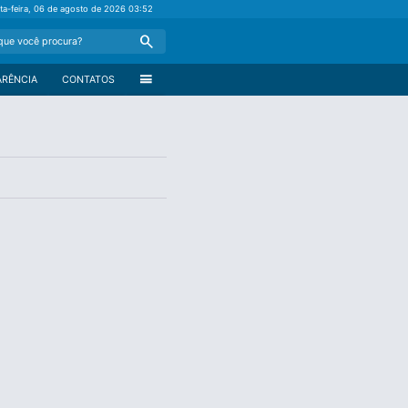
nta-feira, 06 de agosto de 2026
03:52
Search
menu
ARÊNCIA
CONTATOS