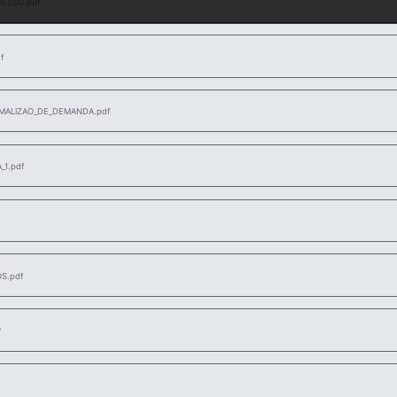
SESSO.pdf
f
ALIZAO_DE_DEMANDA.pdf
1.pdf
S.pdf
f