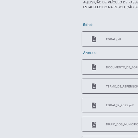
AQUISIÇÃO DE VEÍCULO DE PASS
ESTABELECIDO NA RESOLUÇÃO SE
Edital:
EDITAL.pdf
Anexos:
DOCUMENTO_DE_FORM
TERMO_DE_REFERNCIA_
EDITAL_12_2025.pdf
DIARIO_DOS_MUNICIPIO