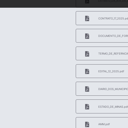
EXTRATO_DA_ATA_DA_
CONTRATO_17_2025.pd
DOCUMENTO_DE_FORM
TERMO_DE_REFERNCIA_
EDITAL_12_2025.pdf
DIARIO_DOS_MUNICIPIO
ESTADO_DE_MINAS.pd
AMM.pdf