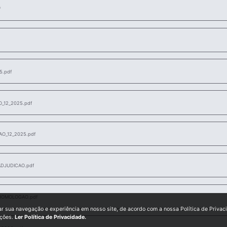
f
5.pdf
_12_2025.pdf
O_12_2025.pdf
DJUDICAO.pdf
HOMOLOGAO.pdf
ar sua navegação e experiência em nosso site, de acordo com a nossa Política de Privac
ições.
Ler Política de Privacidade.