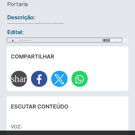
Portaria
Descrição:
“Dispõe sobre nomeação de cargo comissionado de COORDENADOR DA EDUCAÇÃO I, e dá outras providências.”
Edital:
Download
PORTARIA_N_111_DE_2023.pdf
COMPARTILHAR
share
ESCUTAR CONTEÚDO
VOZ: