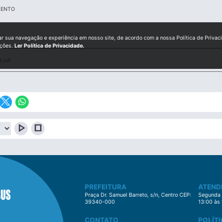
MENTO
ar sua navegação e experiência em nosso site, de acordo com a nossa Política de Privac
ições.
Ler Política de Privacidade.
3.pdf
play_arrow
stop
PREFEITURA
ATEND
Praça Dr. Samuel Barreto, s/n, Centro CEP:
Segunda à
39340-000
13:00 às
CONTATO
POLÍTI