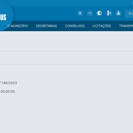
Add
Remove
Contrast
Schema
Accessible
O MUNICÍPIO
SECRETARIAS
CONSELHOS
LICITAÇÕES
TRANSP
º 146/2023
 00:00:00