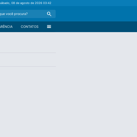
sábado, 08 de agosto de 2026
03:42
Search
menu
ARÊNCIA
CONTATOS