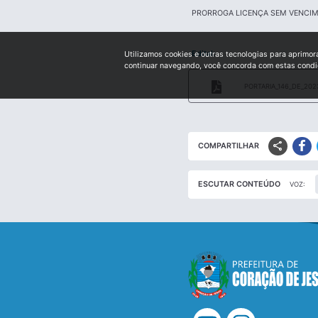
PRORROGA LICENÇA SEM VENCI
Edital:
Utilizamos cookies e outras tecnologias para aprimor
continuar navegando, você concorda com estas cond
PORTARIA_146_DE_202
share
COMPARTILHAR
ESCUTAR CONTEÚDO
VOZ: