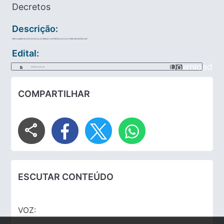
Decretos
Descrição:
"REGULAMENTA A NOTA FISCAL DE SERVIÇO ELETRÔNICA E DÁ OUTRAS PROVIDÊNCIAS"
Edital:
Download
DECRETO_035.pdf
COMPARTILHAR
share
ESCUTAR CONTEÚDO
VOZ: