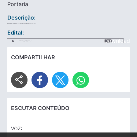
Portaria
Descrição:
EXONERA GERENTE DE ESTABELECIMENTO DE SAÚDE
Edital:
Download
PORTARIA_N_88_DE_2023.pdf
COMPARTILHAR
share
ESCUTAR CONTEÚDO
VOZ: