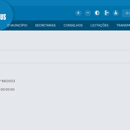
Add
Remove
Contrast
Schema
Accessible
O MUNICÍPIO
SECRETARIAS
CONSELHOS
LICITAÇÕES
TRANSP
º 89/2023
 00:00:00