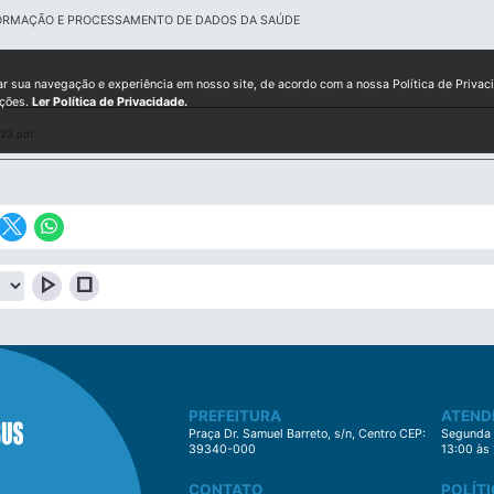
ORMAÇÃO E PROCESSAMENTO DE DADOS DA SAÚDE
ar sua navegação e experiência em nosso site, de acordo com a nossa Política de Privac
ições.
Ler Política de Privacidade.
23.pdf
play_arrow
stop
PREFEITURA
ATEND
Praça Dr. Samuel Barreto, s/n, Centro CEP:
Segunda à
39340-000
13:00 às
CONTATO
POLÍTI