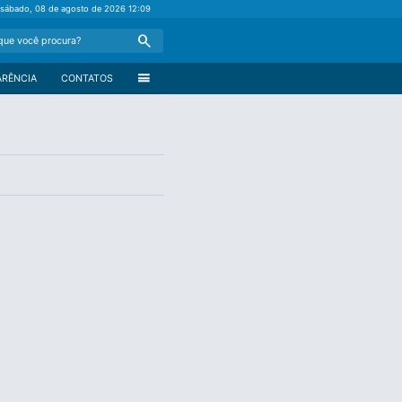
sábado, 08 de agosto de 2026
12:09
Search
menu
ARÊNCIA
CONTATOS