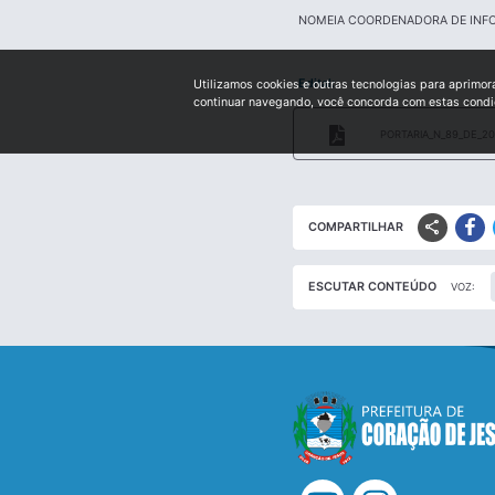
NOMEIA COORDENADORA DE INF
Edital:
Utilizamos cookies e outras tecnologias para aprimor
continuar navegando, você concorda com estas cond
PORTARIA_N_89_DE_20
share
COMPARTILHAR
ESCUTAR CONTEÚDO
VOZ: