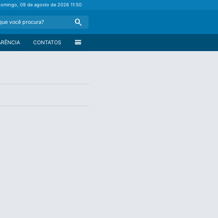
domingo, 09 de agosto de 2026
11:50
Search
menu
ARÊNCIA
CONTATOS