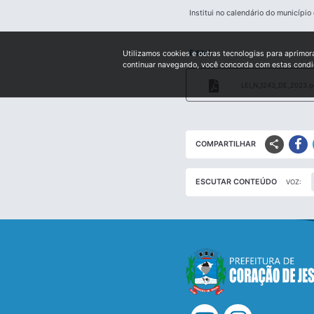
Institui no calendário do municípi
Edital:
Utilizamos cookies e outras tecnologias para aprimor
continuar navegando, você concorda com estas cond
LEI_N_1243_DE_2023.p
share
COMPARTILHAR
ESCUTAR CONTEÚDO
VOZ: