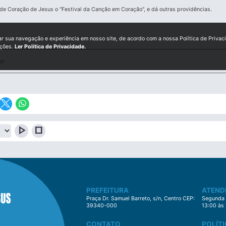
o de Coração de Jesus o "Festival da Canção em Coração", e dá outras providências.
ar sua navegação e experiência em nosso site, de acordo com a nossa Política de Privac
ições.
Ler Política de Privacidade.
df
play_arrow
stop
PREFEITURA
ATEND
Praça Dr. Samuel Barreto, s/n, Centro CEP:
Segunda à
39340-000
13:00 às
CONTATO
POLÍTI